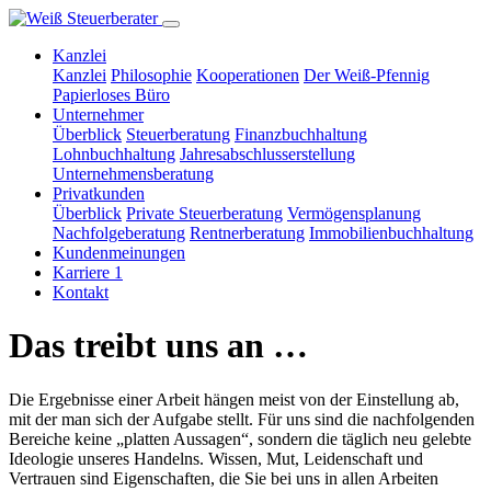
Kanzlei
Kanzlei
Philosophie
Kooperationen
Der Weiß-Pfennig
Papierloses Büro
Unternehmer
Überblick
Steuerberatung
Finanzbuchhaltung
Lohnbuchhaltung
Jahresabschlusserstellung
Unternehmensberatung
Privatkunden
Überblick
Private Steuerberatung
Vermögensplanung
Nachfolgeberatung
Rentnerberatung
Immobilienbuchhaltung
Kundenmeinungen
Karriere
1
Kontakt
Das treibt uns an …
Die Ergebnisse einer Arbeit hängen meist von der Einstellung ab,
mit der man sich der Aufgabe stellt. Für uns sind die nachfolgenden
Bereiche keine „platten Aussagen“, sondern die täglich neu gelebte
Ideologie unseres Handelns. Wissen, Mut, Leidenschaft und
Vertrauen sind Eigenschaften, die Sie bei uns in allen Arbeiten