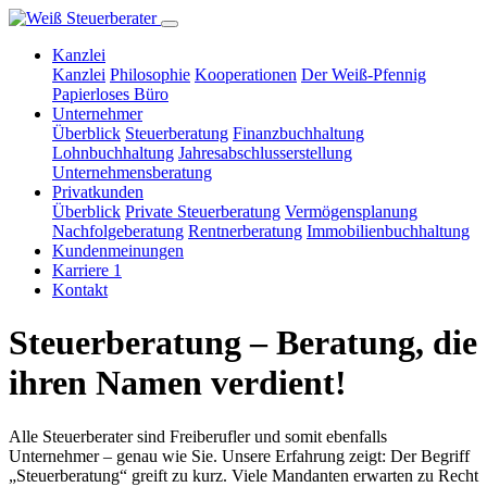
Kanzlei
Kanzlei
Philosophie
Kooperationen
Der Weiß-Pfennig
Papierloses Büro
Unternehmer
Überblick
Steuerberatung
Finanzbuchhaltung
Lohnbuchhaltung
Jahresabschlusserstellung
Unternehmensberatung
Privatkunden
Überblick
Private Steuerberatung
Vermögensplanung
Nachfolgeberatung
Rentnerberatung
Immobilienbuchhaltung
Kundenmeinungen
Karriere
1
Kontakt
Steuerberatung – Beratung, die
ihren Namen verdient!
Alle Steuerberater sind Freiberufler und somit ebenfalls
Unternehmer – genau wie Sie. Unsere Erfahrung zeigt: Der Begriff
„Steuerberatung“ greift zu kurz. Viele Mandanten erwarten zu Recht