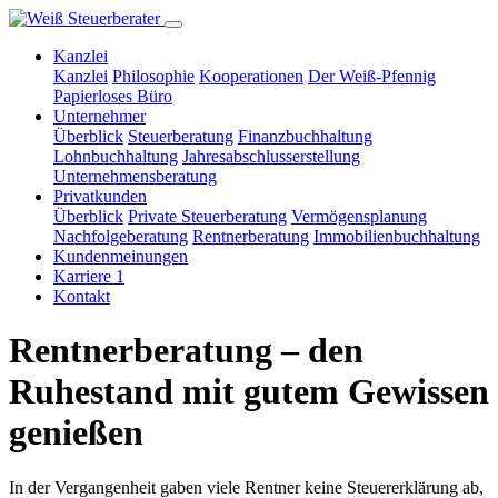
Kanzlei
Kanzlei
Philosophie
Kooperationen
Der Weiß-Pfennig
Papierloses Büro
Unternehmer
Überblick
Steuerberatung
Finanzbuchhaltung
Lohnbuchhaltung
Jahresabschlusserstellung
Unternehmensberatung
Privatkunden
Überblick
Private Steuerberatung
Vermögensplanung
Nachfolgeberatung
Rentnerberatung
Immobilienbuchhaltung
Kundenmeinungen
Karriere
1
Kontakt
Rentnerberatung – den
Ruhestand mit gutem Gewissen
genießen
In der Vergangenheit gaben viele Rentner keine Steuererklärung ab,